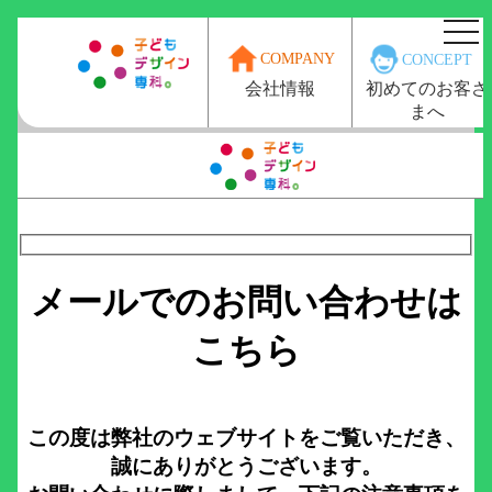
togg
navi
COMPANY
CONCEPT
初めてのお客さ
会社情報
まへ
子どもデザイン専科トップ
＞
お問合せ
春期デザイ
メールでのお問い合わせは
こちら
夏期デザイ
この度は弊社のウェブサイトをご覧いただき、
誠にありがとうございます。