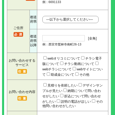
例：6691133
都道
府県
ご住所
都道
[全角]
府県
例：西宮市鷲林寺南町26-13
以降
webオリコミについて
チラシ電子
お問い合わせする
版について
チラシ動画について
サービス
webチラシについて
webサイトについ
て
助成金について
その他
見積りを依頼したい
デザインサン
プルが見たい
納期について問い合わ
お問い合わせ内容
せがしたい
折込について問い合わせ
がしたい
説明の電話がほしい
その
他問い合わせがしたい