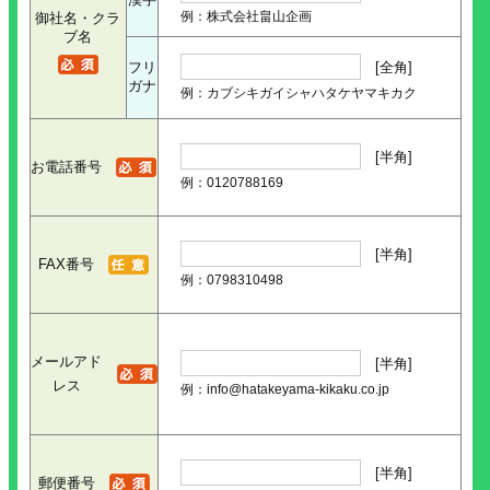
例：株式会社畠山企画
御社名・クラ
ブ名
フリ
[全角]
ガナ
例：カブシキガイシャハタケヤマキカク
[半角]
お電話番号
例：0120788169
[半角]
FAX番号
例：0798310498
メールアド
[半角]
レス
例：info@hatakeyama-kikaku.co.jp
[半角]
郵便番号