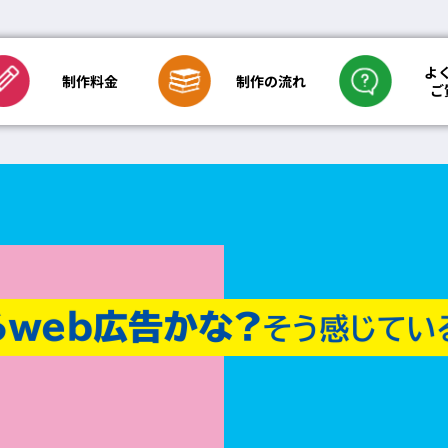
よ
制作の流れ
制作料金
ご
イン専科
印刷のみの場合
新聞折込代金
ご依頼方法について
デザインに
用紙・折り加工・
折込について
その他のご質問について