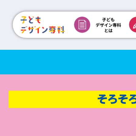
子ども
デザイン専科
学習塾のチラシ制作で集客を伸ばすなら子どもデザ
とは
チラシ制作費