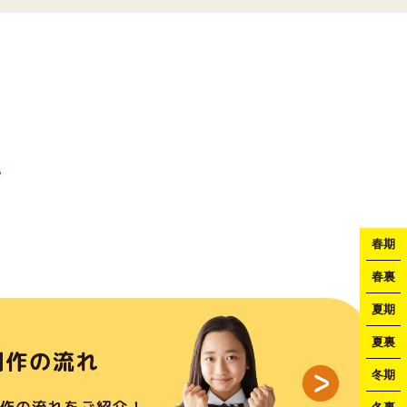
春期
春裏
夏期
夏裏
冬期