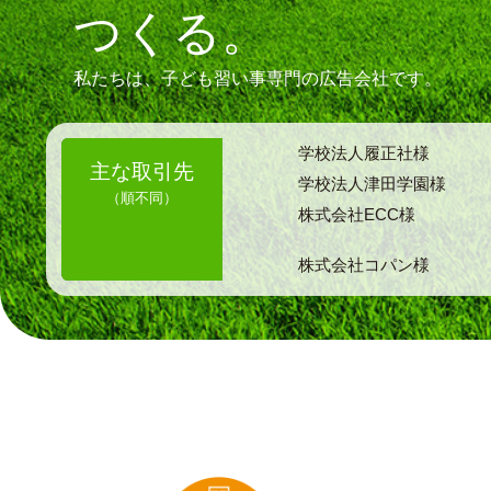
つくる。
私たちは、子ども習い事専門の広告会社です。
学校法人履正社様
主な取引先
学校法人津田学園様
（順不同）
株式会社ECC様
株式会社コパン様