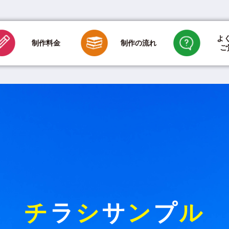
よ
制作の流れ
制作料金
ご
印刷のみの場合
新聞折込代金
ご依頼方法について
デザインに
用紙・折り加工・
折込について
その他のご質問について
チ
ラ
シ
サ
ン
プ
ル