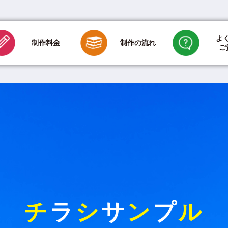
よ
制作の流れ
制作料金
ご
印刷のみの場合
新聞折込代金
ご依頼方法について
デザインに
用紙・折り加工・
折込について
その他のご質問について
チ
ラ
シ
サ
ン
プ
ル