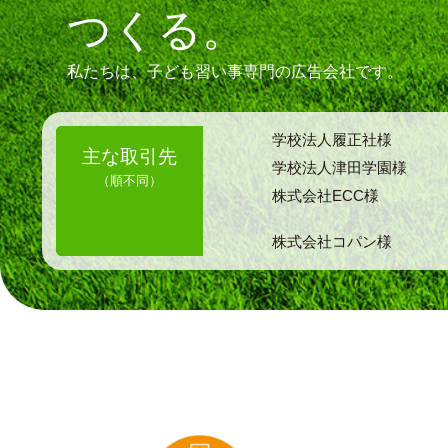
つくる。
私たちは、子ども習い事専門の広告会社です。
学校法人履正社様
主な取引先
学校法人津田学園様
（順不同）
株式会社ECC様
株式会社コパン様