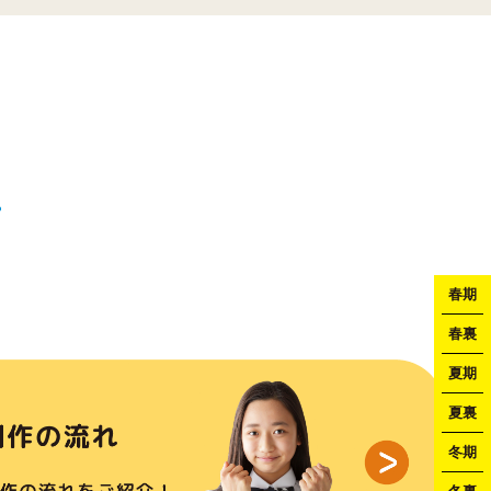
春期
春裏
夏期
夏裏
冬期