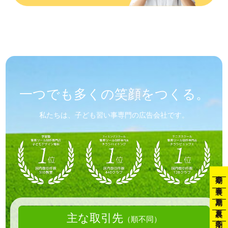
一つでも
多くの笑顔を
つくる。
私たちは、子ども習い事専門の広告会社です。
春期
春裏
夏期
夏裏
主な取引先
（順不同）
冬期
冬裏