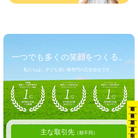
一つでも
多くの笑顔を
つくる。
私たちは、子ども習い事専門の広告会社です。
春期
春裏
夏期
夏裏
主な取引先
（順不同）
冬期
冬裏