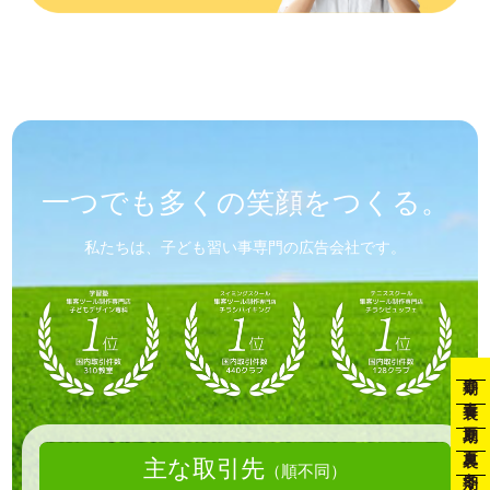
一つでも
多くの笑顔を
つくる。
私たちは、子ども習い事専門の広告会社です。
春期
春裏
夏期
夏裏
主な取引先
（順不同）
冬期
冬裏