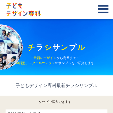
チ
ラ
シ
サ
ン
プ
ル
最新のデザイン
から定番まで！
学習塾、スクールのチラシ
のサンプルをご紹介します。
子どもデザイン専科最新チラシサンプル
タップで拡大できます。