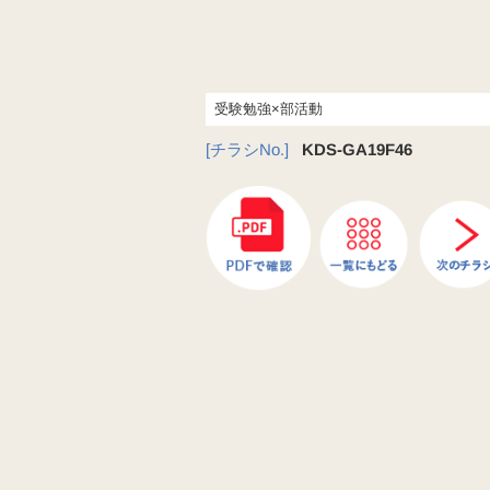
受験勉強×部活動
[チラシNo.]
KDS-GA19F46