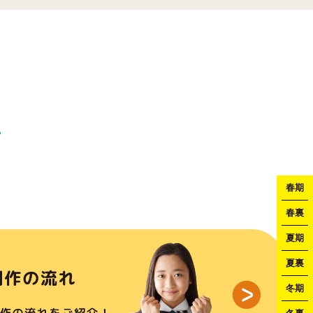
春期
春裏
夏期
夏裏
冬期