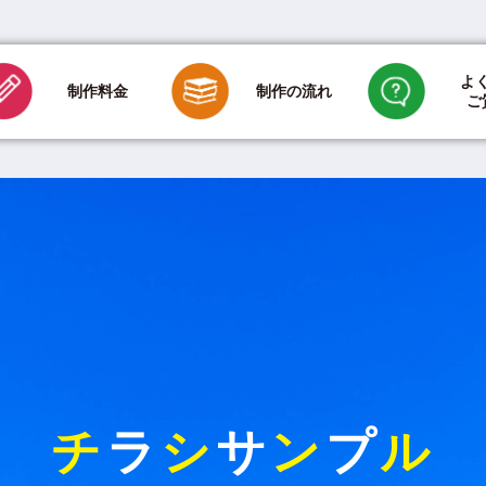
よ
制作の流れ
制作料金
ご
印刷のみの場合
新聞折込代金
ご依頼方法について
デザインに
用紙・折り加工・
折込について
その他のご質問について
チ
ラ
シ
サ
ン
プ
ル