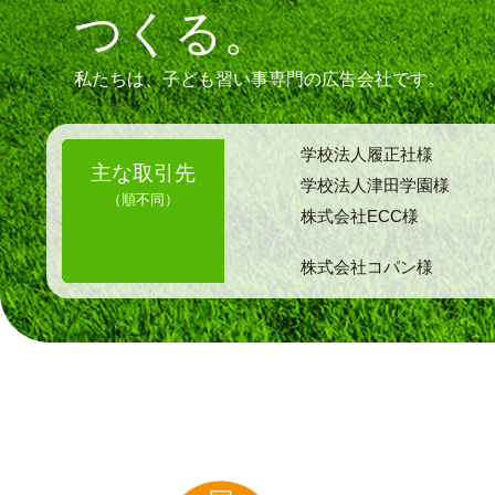
つくる。
私たちは、子ども習い事専門の広告会社です。
学校法人履正社様
主な取引先
学校法人津田学園様
（順不同）
株式会社ECC様
株式会社コパン様