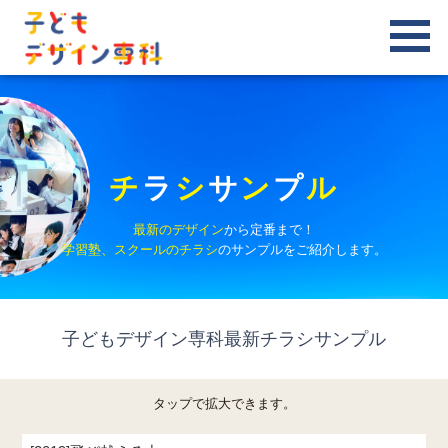
チ
ラ
シ
サ
ン
プ
ル
最新のデザイン
から定番まで！
学習塾、スクールのチラシ
のサンプルをご紹介します。
子どもデザイン専科最新チラシサンプル
タップで拡大できます。