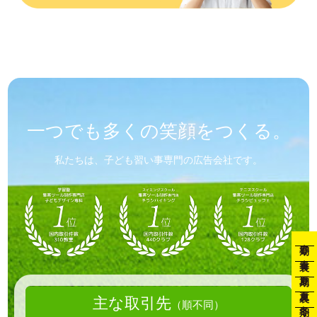
一つでも
多くの笑顔を
つくる。
私たちは、子ども習い事専門の広告会社です。
春期
春裏
夏期
夏裏
主な取引先
（順不同）
冬期
冬裏