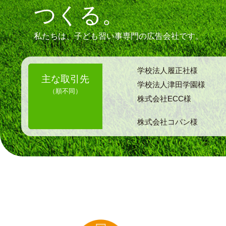
つくる。
私たちは、子ども習い事専門の広告会社です。
学校法人履正社様
主な取引先
学校法人津田学園様
（順不同）
株式会社ECC様
株式会社コパン様