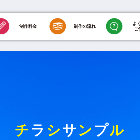
よ
制作の流れ
制作料金
ご
印刷のみの場合
新聞折込代金
ご依頼方法について
デザインに
用紙・折り加工・
折込について
その他のご質問について
チ
ラ
シ
サ
ン
プ
ル