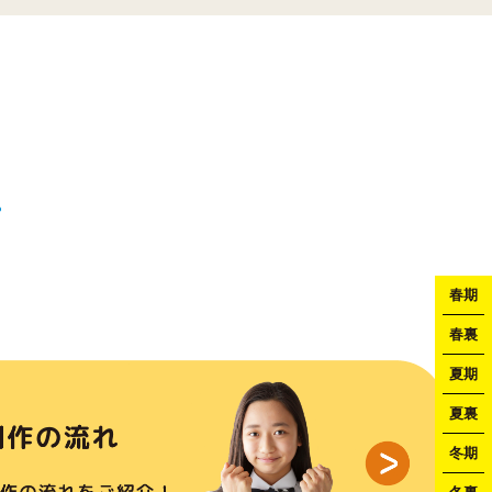
春期
春裏
夏期
夏裏
冬期