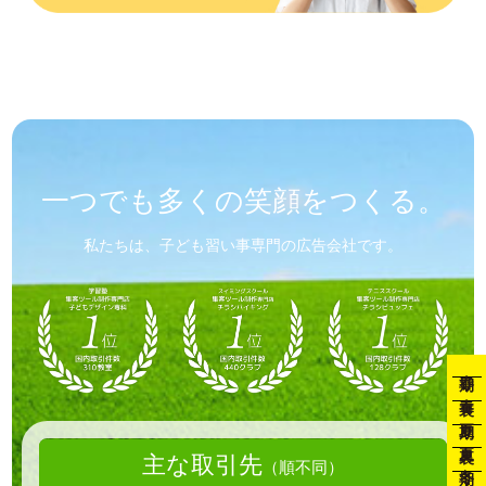
一つでも
多くの笑顔を
つくる。
私たちは、子ども習い事専門の広告会社です。
春期
春裏
夏期
夏裏
主な取引先
（順不同）
冬期
冬裏