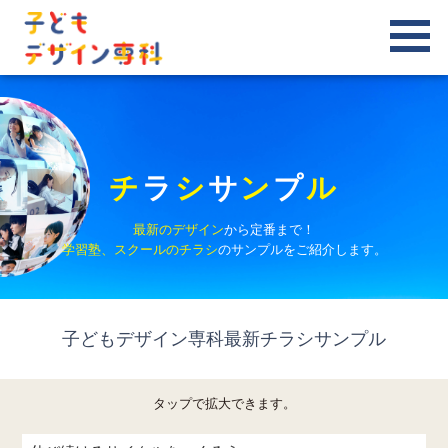
チ
ラ
シ
サ
ン
プ
ル
最新のデザイン
から定番まで！
学習塾、スクールのチラシ
のサンプルをご紹介します。
子どもデザイン専科最新チラシサンプル
タップで拡大できます。